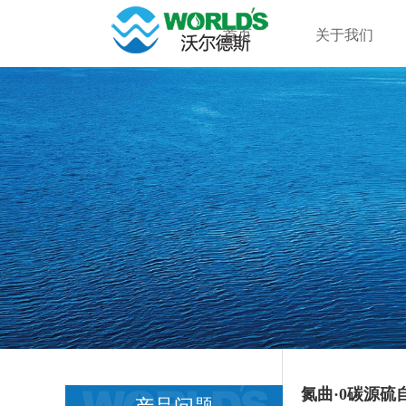
首页
关于我们
氮曲·0碳源硫