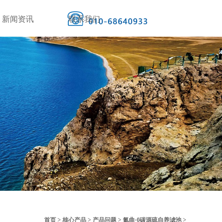
新闻资讯
联系我们
首页
>
核心产品
>
产品问题
>
氮曲·0碳源硫自养滤池
>