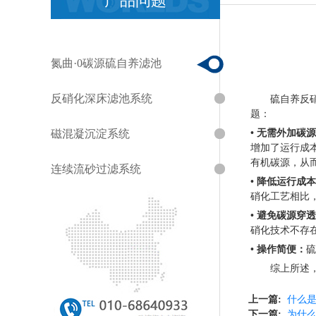
产品问题
氮曲·0碳源硫自养滤池
反硝化深床滤池系统
硫自养反硝化
题：
磁混凝沉淀系统
• 无需外加碳
增加了运行成
有机碳源，从
连续流砂过滤系统
• 降低运行成
硝化工艺相比，
• 避免碳源穿
硝化技术不存
• 操作简便：
硫
综上所述，硫
上一篇:
什么
下一篇:
为什么