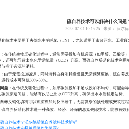
硫自养技术可以解决什么问题
2025-07-04 10:15:25 来源： 沃尔
技术主要用于去除水中的总氮（TN），尤其适用于市政污水、工业废
源：
在传统生物反硝化过程中，通常需要投加有机碳源（如甲醇、乙酸等）
本，还可能导致出水化学需氧量（COD）升高。而硫自养反硝化技术利用
而节省了碳源的消耗。
本：
由于无需投加碳源，同时填料自身消耗缓慢且无需频繁更换，硫自养反
运行成本可降低30%-50%。
透问题：
在传统反硝化过程中，如果碳源投加不足或投加不均匀，可能会导
在碳源穿透问题，能够有效防止出水COD升高，确保出水水质稳定达标。
自养反硝化填料可以直接投加到反应器中，无需复杂的预处理或安装过程
自养反硝化技术是一种高效、经济、环保的总氮去除技术，能够有效解
是硫自养技术？沃尔德斯硫自养滤料技术解析
硫自养技术选择单质硫作为硫源?