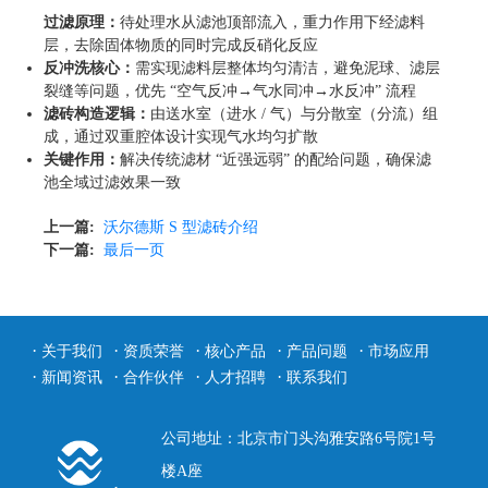
过滤原理：
待处理水从滤池顶部流入，重力作用下经滤料
层，去除固体物质的同时完成反硝化反应
反冲洗核心：
需实现滤料层整体均匀清洁，避免泥球、滤层
裂缝等问题，优先 “空气反冲→气水同冲→水反冲” 流程
滤砖构造逻辑：
由送水室（进水 / 气）与分散室（分流）组
成，通过双重腔体设计实现气水均匀扩散
关键作用：
解决传统滤材 “近强远弱” 的配给问题，确保滤
池全域过滤效果一致
上一篇:
沃尔德斯 S 型滤砖介绍
下一篇:
最后一页
·
·
·
·
·
关于我们
资质荣誉
核心产品
产品问题
市场应用
·
·
·
·
新闻资讯
合作伙伴
人才招聘
联系我们
公司地址：北京市门头沟雅安路6号院1号
楼A座