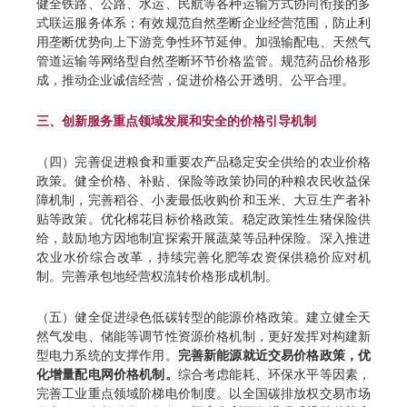
健全铁路、公路、水运、民航等各种运输方式协同衔接的多
式联运服务体系；有效规范自然垄断企业经营范围，防止利
用垄断优势向上下游竞争性环节延伸。加强输配电、天然气
管道运输等网络型自然垄断环节价格监管。规范药品价格形
成，推动企业诚信经营，促进价格公开透明、公平合理。
三、创新服务重点领域发展和安全的价格引导机制
（四）完善促进粮食和重要农产品稳定安全供给的农业价格
政策。健全价格、补贴、保险等政策协同的种粮农民收益保
障机制，完善稻谷、小麦最低收购价和玉米、大豆生产者补
贴等政策。优化棉花目标价格政策。稳定政策性生猪保险供
给，鼓励地方因地制宜探索开展蔬菜等品种保险。深入推进
农业水价综合改革，持续完善化肥等农资保供稳价应对机
制。完善承包地经营权流转价格形成机制。
（五）健全促进绿色低碳转型的能源价格政策。建立健全天
然气发电、储能等调节性资源价格机制，更好发挥对构建新
型电力系统的支撑作用。
完善新能源就近交易价格政策，优
化增量配电网价格机制。
综合考虑能耗、环保水平等因素，
完善工业重点领域阶梯电价制度。以全国碳排放权交易市场