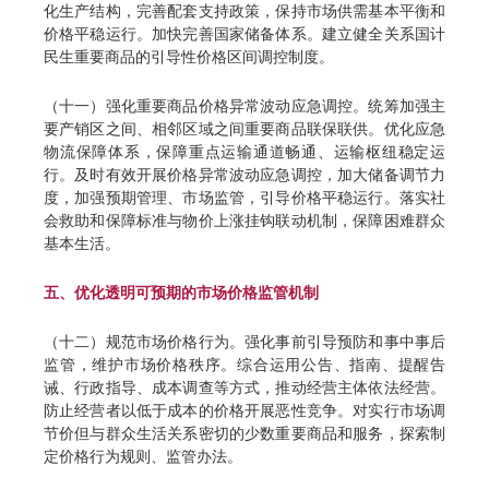
化生产结构，完善配套支持政策，保持市场供需基本平衡和
价格平稳运行。加快完善国家储备体系。建立健全关系国计
民生重要商品的引导性价格区间调控制度。
（十一）强化重要商品价格异常波动应急调控。统筹加强主
要产销区之间、相邻区域之间重要商品联保联供。优化应急
物流保障体系，保障重点运输通道畅通、运输枢纽稳定运
行。及时有效开展价格异常波动应急调控，加大储备调节力
度，加强预期管理、市场监管，引导价格平稳运行。落实社
会救助和保障标准与物价上涨挂钩联动机制，保障困难群众
基本生活。
五、优化透明可预期的市场价格监管机制
（十二）规范市场价格行为。强化事前引导预防和事中事后
监管，维护市场价格秩序。综合运用公告、指南、提醒告
诫、行政指导、成本调查等方式，推动经营主体依法经营。
防止经营者以低于成本的价格开展恶性竞争。对实行市场调
节价但与群众生活关系密切的少数重要商品和服务，探索制
定价格行为规则、监管办法。