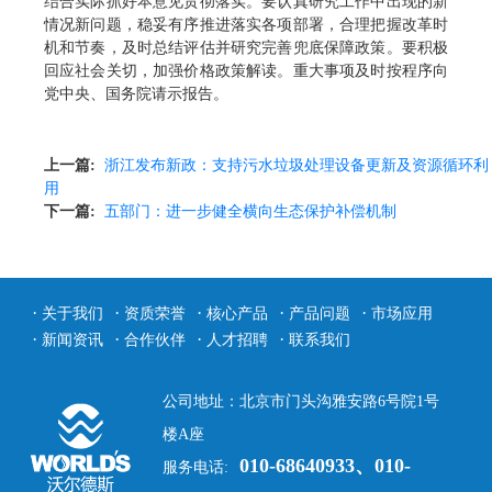
结合实际抓好本意见贯彻落实。要认真研究工作中出现的新
情况新问题，稳妥有序推进落实各项部署，合理把握改革时
机和节奏，及时总结评估并研究完善兜底保障政策。要积极
回应社会关切，加强价格政策解读。重大事项及时按程序向
党中央、国务院请示报告。
上一篇:
浙江发布新政：支持污水垃圾处理设备更新及资源循环利
用
下一篇:
五部门：进一步健全横向生态保护补偿机制
·
·
·
·
·
关于我们
资质荣誉
核心产品
产品问题
市场应用
·
·
·
·
新闻资讯
合作伙伴
人才招聘
联系我们
公司地址：北京市门头沟雅安路6号院1号
楼A座
010-68640933、010-
服务电话: