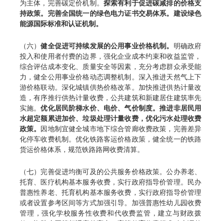
为主体，完善碳定价机制。
探索有利于促进碳减排的价格支
持政策。完善全国统一的绿色电力证书交易体系。建设绿色
能源国际标准和认证机制。
（六）
健全促进可持续发展的公用事业价格机制。
明确政府
投入和使用者付费的边界，强化企业成本约束和收益监管，
综合评估成本变化、质量安全等因素，充分考虑群众承受能
力，健全公用事业价格动态调整机制。深入推进天然气上下
游价格联动。深化城镇供热价格改革。加快推进供热计量改
造，有序推行供热计量收费，公共建筑和新建居住建筑率先
实施。
优化居民阶梯水价、电价、气价制度。推进非居民用
水超定额累进加价、垃圾处理计量收费，优化污水处理收费
政策。
因地制宜健全城市地下综合管廊收费政策，完善差异
化停车收费机制。优化铁路客运价格政策，健全统一的铁路
货运价格体系，规范铁路路网收费清算。
（七）完善促进均衡可及的公共服务价格政策。公办养老、
托育、医疗机构基本服务收费，实行政府指导价管理。民办
普惠性养老、托育机构基本服务收费，实行政府指导价管理
或者设置参考区间等方式加强引导。加强普惠性幼儿园收费
管理，强化学校服务性收费和代收费监管，建立与财政拨