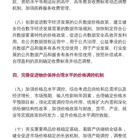
款、资助水平等相适应的高中、高等教育收费标准动态调整
机制。加强殡葬服务收费管理。
（八）创新促进数字经济发展的公共数据价格政策。建立健
全符合数字经济发展需要的数据市场规则。加快制定符合公
共数据要素特性的价格政策，促进公共数据安全高效开发利
用。在公共数据授权运营中，用于公共治理、公益事业的公
共数据产品和服务有条件无偿使用；用于产业发展、行业发
展的公共数据产品和服务有条件有偿使用，按照补偿成本、
合理盈利的原则确定收费标准并动态调整。
四、完善促进物价保持合理水平的价格调控机制
（九）加强价格总水平调控。综合考虑总供给和总需求以及
经济增长、市场预期、输入性影响等因素，合理确定价格水
平预期目标，强化宏观调控导向作用。统筹扩大内需和深化
供给侧结构性改革，加强价格政策与财政、货币、产业、就
业等宏观政策协同发力，提升价格总水平调控效能。
（十）夯实重要商品价格稳定基础。着眼产供储销全链条，
健全促进市场价格稳定的长效机制。加强产能调控，调整优