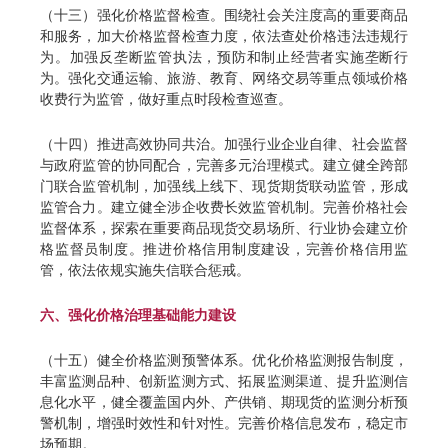
（十三）强化价格监督检查。围绕社会关注度高的重要商品
和服务，加大价格监督检查力度，依法查处价格违法违规行
为。加强反垄断监管执法，预防和制止经营者实施垄断行
为。强化交通运输、旅游、教育、网络交易等重点领域价格
收费行为监管，做好重点时段检查巡查。
（十四）推进高效协同共治。加强行业企业自律、社会监督
与政府监管的协同配合，完善多元治理模式。建立健全跨部
门联合监管机制，加强线上线下、现货期货联动监管，形成
监管合力。建立健全涉企收费长效监管机制。完善价格社会
监督体系，探索在重要商品现货交易场所、行业协会建立价
格监督员制度。推进价格信用制度建设，完善价格信用监
管，依法依规实施失信联合惩戒。
六、强化价格治理基础能力建设
（十五）健全价格监测预警体系。优化价格监测报告制度，
丰富监测品种、创新监测方式、拓展监测渠道、提升监测信
息化水平，健全覆盖国内外、产供销、期现货的监测分析预
警机制，增强时效性和针对性。完善价格信息发布，稳定市
场预期。