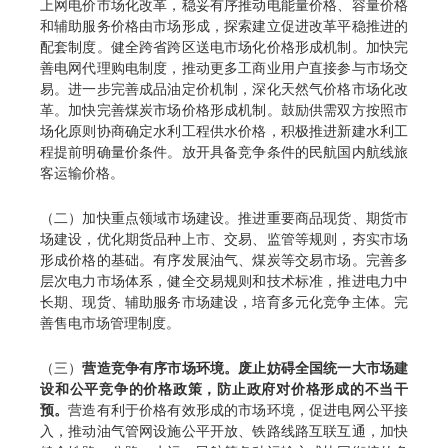
上网电价市场化改革，稳妥有序推动电能量价格、容量价格
和辅助服务价格由市场形成，探索建立促进改革平稳推进的
配套制度。健全跨省跨区送电市场化价格形成机制。加快完
善电网代理购电制度，推动更多工商业用户直接参与市场交
易。进一步完善成品油定价机制，深化天然气价格市场化改
革。加快完善煤炭市场价格形成机制。鼓励供需双方按照市
场化原则协商确定水利工程供水价格，积极推进新建水利工
程提前明确量价条件。放开具备竞争条件的民航国内航线旅
客运输价格。
（二）加快重点领域市场建设。推进重要商品现货、期货市
场建设，优化期货品种上市、交易、监管等规则，夯实市场
形成价格的基础。有序发展油气、煤炭等交易市场。完善多
层次电力市场体系，健全交易规则和技术标准，推进电力中
长期、现货、辅助服务市场建设，培育多元化竞争主体。完
善售电市场管理制度。
（三）
营造竞争有序市场环境。废止妨碍全国统一大市场建
设和公平竞争的价格政策，防止政府对价格形成的不当干
预。
营造有利于价格有效形成的市场环境，促进电网公平接
入，推动油气管网设施公平开放、铁路线路互联互通，加快