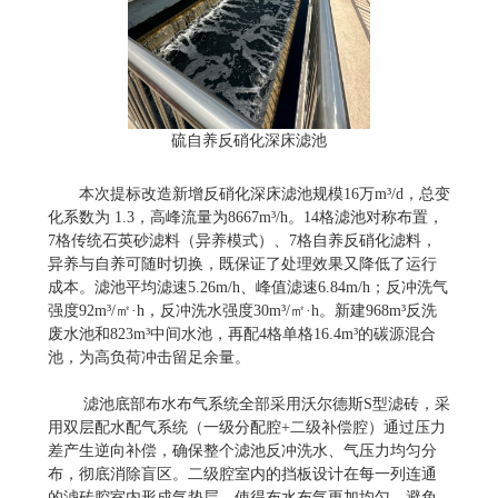
硫自养反硝化深床滤池
本次提标改造新增反硝化深床滤池规模16万m³/d，总变
化系数为 1.3，高峰流量为8667m³/h。14格滤池对称布置，
7格传统石英砂滤料（异养模式）、7格自养反硝化滤料，
异养与自养可随时切换，既保证了处理效果又降低了运行
成本。滤池平均滤速5.26m/h、峰值滤速6.84m/h；反冲洗气
强度92m³/㎡·h，反冲洗水强度30m³/㎡·h。新建968m³反洗
废水池和823m³中间水池，再配4格单格16.4m³的碳源混合
池，为高负荷冲击留足余量。
滤池底部布水布气系统全部采用沃尔德斯S型滤砖，采
用双层配水配气系统（一级分配腔+二级补偿腔）通过压力
差产生逆向补偿，确保整个滤池反冲洗水、气压力均匀分
布，彻底消除盲区。二级腔室内的挡板设计在每一列连通
的滤砖腔室内形成气垫层，使得布水布气更加均匀，避免