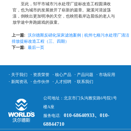
至此，邹平市城市污水处理厂提标改造工程圆满收
官，也为城市的发展掀开了崭新的篇章。黛溪河清波荡
漾，倒映出更加明净的天空，也映照着岸边晨练的老人与
放学途中奔跑嬉戏的孩童。
上一篇:
沃尔德斯反硝化深床滤池案例 | 杭州七格污水处理厂清洁
排放提标改造工程（三、四期）
下一篇:
最后一页
·
·
·
·
·
关于我们
资质荣誉
核心产品
产品问题
市场应用
·
·
·
·
新闻资讯
合作伙伴
人才招聘
联系我们
公司地址：北京市门头沟雅安路6号院1号
楼A座
010-68640933、010-
服务电话:
68844710