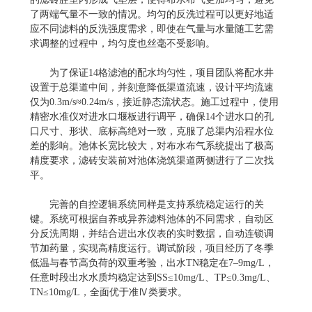
了两端气量不一致的情况。均匀的反洗过程可以更好地适
应不同滤料的反洗强度需求，即使在气量与水量随工艺需
求调整的过程中，均匀度也丝毫不受影响。
为了保证14格滤池的配水均匀性，项目团队将配水井
设置于总渠道中间，并刻意降低渠道流速，设计平均流速
仅为0.3m/s≈0.24m/s，接近静态流状态。施工过程中，使用
精密水准仪对进水口堰板进行调平，确保14个进水口的孔
口尺寸、形状、底标高绝对一致，克服了总渠内沿程水位
差的影响。池体长宽比较大，对布水布气系统提出了极高
精度要求，滤砖安装前对池体浇筑渠道两侧进行了二次找
平。
完善的自控逻辑系统同样是支持系统稳定运行的关
键。系统可根据自养或异养滤料池体的不同需求，自动区
分反洗周期，并结合进出水仪表的实时数据，自动连锁调
节加药量，实现高精度运行。调试阶段，项目经历了冬季
低温与春节高负荷的双重考验，出水TN稳定在7–9mg/L，
任意时段出水水质均稳定达到SS≤10mg/L、TP≤0.3mg/L、
TN≤10mg/L，全面优于准Ⅳ类要求。