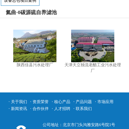
设备总包项目案例
氮曲·0碳源硫自养滤池
陕西佳县污水处理厂
天津天立独流老醋工业污水处理
厂
·
·
·
·
·
关于我们
资质荣誉
核心产品
产品问题
市场应用
·
·
·
·
新闻资讯
合作伙伴
人才招聘
联系我们
公司地址：北京市门头沟雅安路6号院1号