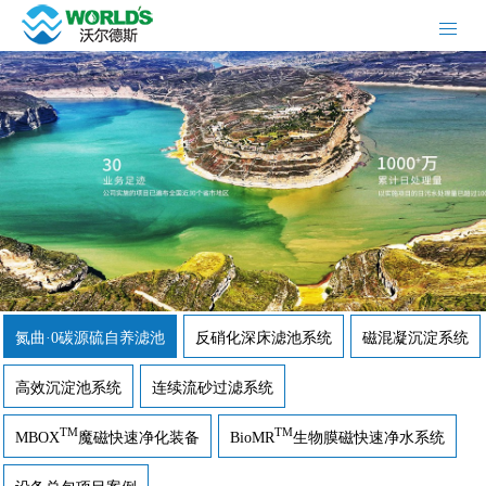
氮曲·0碳源硫自养滤池
反硝化深床滤池系统
磁混凝沉淀系统
高效沉淀池系统
连续流砂过滤系统
TM
TM
MBOX
魔磁快速净化装备
BioMR
生物膜磁快速净水系统